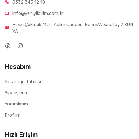
0332 34
5 12 10
info@yeniyil
dirim.com.tr
Fevzi Çakmak Mah. Aslım Caddesi No:55/A Karatay / KON
YA
Hesabım
Gösterge Tablosu
Siparişlerim
Yorumlarım
Profilim
Hızlı Erişim