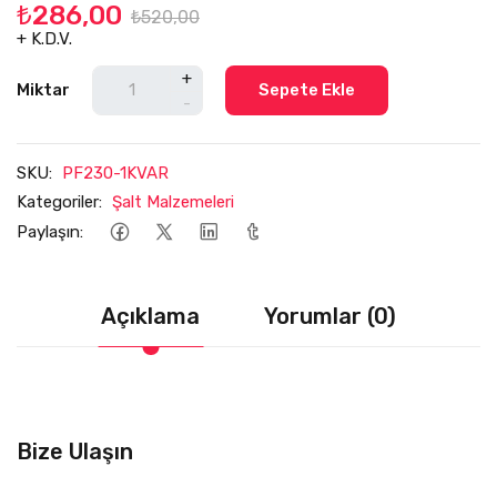
₺286,00
₺520,00
+ K.D.V.
+
Miktar
Sepete Ekle
-
SKU:
PF230-1KVAR
Kategoriler:
Şalt Malzemeleri
Paylaşın:
Açıklama
Yorumlar (0)
Bize Ulaşın