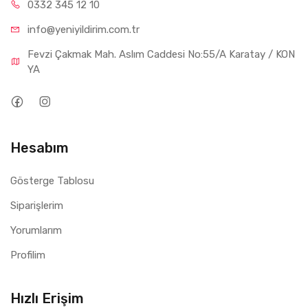
0332 34
5 12 10
info@yeniyil
dirim.com.tr
Fevzi Çakmak Mah. Aslım Caddesi No:55/A Karatay / KON
YA
Hesabım
Gösterge Tablosu
Siparişlerim
Yorumlarım
Profilim
Hızlı Erişim