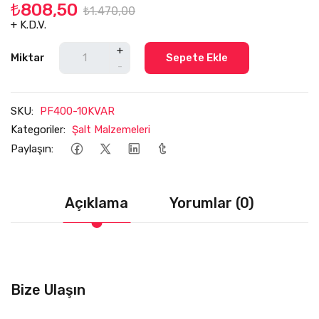
₺808,50
₺1.470,00
+ K.D.V.
+
Miktar
Sepete Ekle
-
SKU:
PF400-10KVAR
Kategoriler:
Şalt Malzemeleri
Paylaşın:
Açıklama
Yorumlar (0)
Bize Ulaşın