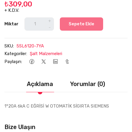
₺309,00
+ K.D.V.
+
Miktar
Sepete Ekle
-
SKU:
5SL6120-7YA
Kategoriler:
Şalt Malzemeleri
Paylaşın:
Açıklama
Yorumlar (0)
1*20A 6kA C EĞRİSİ W OTOMATİK SİGIRTA SIEMENS
Bize Ulaşın