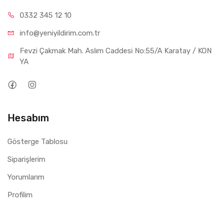
0332 34
5 12 10
info@yeniyil
dirim.com.tr
Fevzi Çakmak Mah. Aslım Caddesi No:55/A Karatay / KON
YA
Hesabım
Gösterge Tablosu
Siparişlerim
Yorumlarım
Profilim