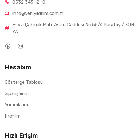
0332 34
5 12 10
info@yeniyil
dirim.com.tr
Fevzi Çakmak Mah. Aslım Caddesi No:55/A Karatay / KON
YA
Hesabım
Gösterge Tablosu
Siparişlerim
Yorumlarım
Profilim
Hızlı Erişim