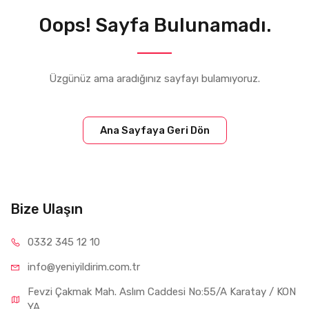
Oops! Sayfa Bulunamadı.
Üzgünüz ama aradığınız sayfayı bulamıyoruz.
Ana Sayfaya Geri Dön
Bize Ulaşın
0332 34
5 12 10
info@yeniyil
dirim.com.tr
Fevzi Çakmak Mah. Aslım Caddesi No:55/A Karatay / KON
YA