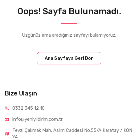
Oops! Sayfa Bulunamadı.
Üzgünüz ama aradığınız sayfayı bulamıyoruz.
Ana Sayfaya Geri Dön
Bize Ulaşın
0332 34
5 12 10
info@yeniyil
dirim.com.tr
Fevzi Çakmak Mah. Aslım Caddesi No:55/A Karatay / KON
YA