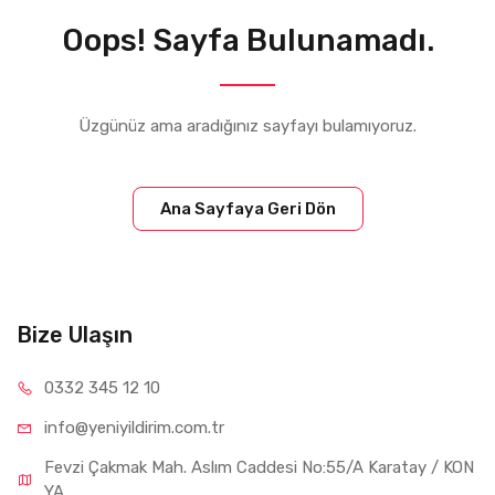
Oops! Sayfa Bulunamadı.
Üzgünüz ama aradığınız sayfayı bulamıyoruz.
Ana Sayfaya Geri Dön
Bize Ulaşın
0332 34
5 12 10
info@yeniyil
dirim.com.tr
Fevzi Çakmak Mah. Aslım Caddesi No:55/A Karatay / KON
YA