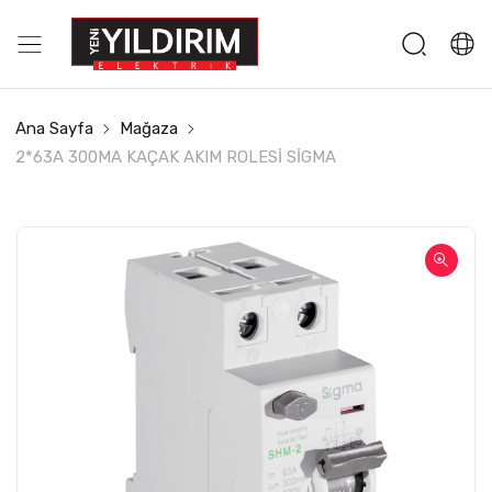
Ana Sayfa
Mağaza
2*63A 300MA KAÇAK AKIM ROLESİ SİGMA