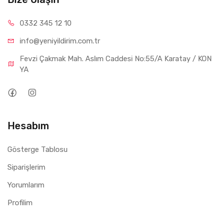
0332 34
5 12 10
info@yeniyil
dirim.com.tr
Fevzi Çakmak Mah. Aslım Caddesi No:55/A Karatay / KON
YA
Hesabım
Gösterge Tablosu
Siparişlerim
Yorumlarım
Profilim