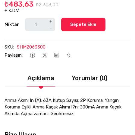
₺483,63
₺2.303,00
+ K.D.V.
+
Miktar
Sepete Ekle
-
SKU:
SHM2063300
Paylaşın:
Açıklama
Yorumlar (0)
Anma Akımı In (A): 63A Kutup Sayısı: 2P Koruma: Yangın
Koruma Eşikli Anma Kaçak Akımı I?n: 300mA Anma Kaçak
Akımda Açma zamanı: Gecikmesiz
Bize Ulaşın