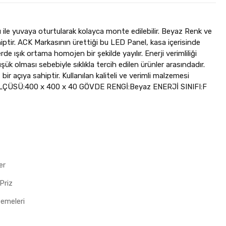
 ile yuvaya oturtularak kolayca monte edilebilir. Beyaz Renk ve
ptir. ACK Markasının ürettiği bu LED Panel, kasa içerisinde
de ışık ortama homojen bir şekilde yayılır. Enerji verimliliği
ük olması sebebiyle sıklıkla tercih edilen ürünler arasındadır.
ir açıya sahiptir. Kullanılan kaliteli ve verimli malzemesi
 ÖLÇÜSÜ:400 x 400 x 40 GÖVDE RENGİ:Beyaz ENERJİ SINIFI:F
er
Priz
zemeleri