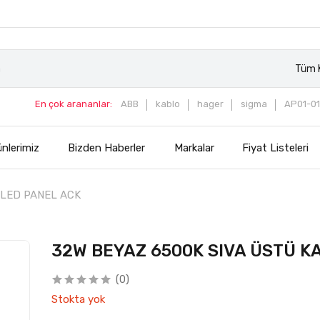
Tüm K
En çok arananlar:
ABB
kablo
hager
sigma
AP01-01
nlerimiz
Bizden Haberler
Markalar
Fiyat Listeleri
 LED PANEL ACK
32W BEYAZ 6500K SIVA ÜSTÜ K
(0)
Stokta yok