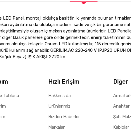
LED Panel, montajı oldukça basittir, iki yanında bulunan tırnakları
 mekan aydınlatma da oldukça modern, sade ve şık bir görünüme sahi
erleştirilmesiyle oluşan iç mekan aydınlatma ürünleridir. LED Paneller
 diğer klasik panellere göre önde gelmektedir, enerji tüketiminin düş
rımı oldukça kolaydır. Osram LED kullanılmıştır, 115 derecelik geniş b
ürlü kullanım sağlanabilir. GERİLİM:AC 220-240 V IP:IP20 ÜRÜN
Soğuk Beyaz) IŞIK AKIŞI: 2720 lm
bım
Hızlı Erişim
Diğer
e Tablosu
Hakkımızda
Armatürl
erim
Ürünlerimiz
Anahtar 
rım
Bizden Haberler
Şalt Mal
Markalar
Kablolar