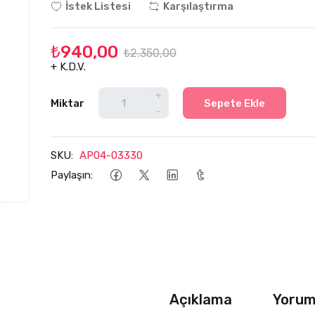
İstek Listesi
Karşılaştırma
₺940,00
₺2.350,00
+ K.D.V.
+
Miktar
Sepete Ekle
-
SKU:
AP04-03330
Paylaşın:
Açıklama
Yoruml