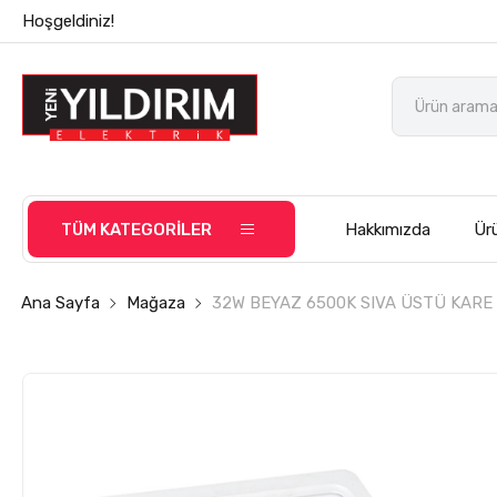
Hoşgeldiniz!
TÜM KATEGORİLER
Hakkımızda
Ürü
Ana Sayfa
Mağaza
32W BEYAZ 6500K SIVA ÜSTÜ KARE