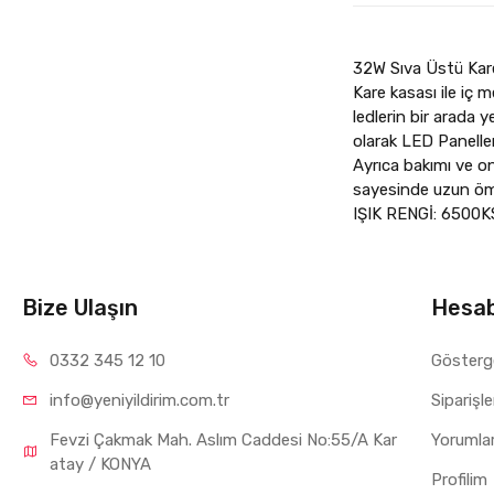
32W Sıva Üstü Kare 
Kare kasası ile iç
ledlerin bir arada y
olarak LED Paneller
Ayrıca bakımı ve ona
sayesinde uzun öm
IŞIK RENGİ: 6500K
Bize Ulaşın
Hesa
0332 34
5 12 10
Gösterg
info@yeniyil
dirim.com.tr
Siparişl
Fevzi Çakmak Mah. Aslım Caddesi No:55/A Kar
Yorumla
atay / KONYA
Profilim