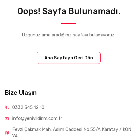
Oops! Sayfa Bulunamadı.
Üzgünüz ama aradığınız sayfayı bulamıyoruz.
Ana Sayfaya Geri Dön
Bize Ulaşın
0332 34
5 12 10
info@yeniyil
dirim.com.tr
Fevzi Çakmak Mah. Aslım Caddesi No:55/A Karatay / KON
YA