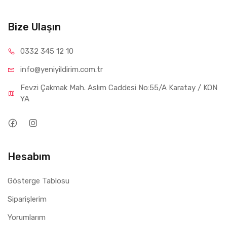
Bize Ulaşın
0332 34
5 12 10
info@yeniyil
dirim.com.tr
Fevzi Çakmak Mah. Aslım Caddesi No:55/A Karatay / KON
YA
Hesabım
Gösterge Tablosu
Siparişlerim
Yorumlarım