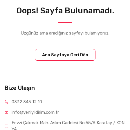
Oops! Sayfa Bulunamadı.
Üzgünüz ama aradığınız sayfayı bulamıyoruz.
Ana Sayfaya Geri Dön
Bize Ulaşın
0332 34
5 12 10
info@yeniyil
dirim.com.tr
Fevzi Çakmak Mah. Aslım Caddesi No:55/A Karatay / KON
YA