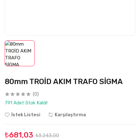
80mm TROİD AKIM TRAFO SİGMA
(0)
791 Adet Stok Kaldı!
İstek Listesi
Karşılaştırma
₺681,03
₺3.243,00