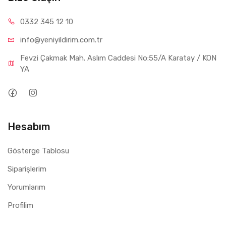
0332 34
5 12 10
info@yeniyil
dirim.com.tr
Fevzi Çakmak Mah. Aslım Caddesi No:55/A Karatay / KON
YA
Hesabım
Gösterge Tablosu
Siparişlerim
Yorumlarım
Profilim