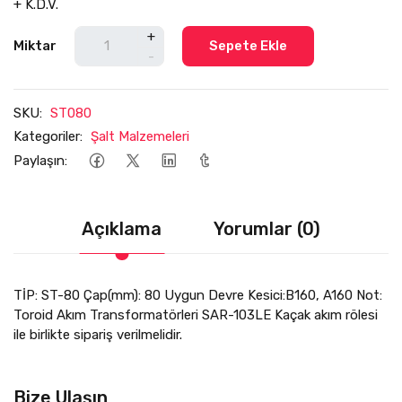
+ K.D.V.
+
Miktar
Sepete Ekle
-
SKU:
ST080
Kategoriler:
Şalt Malzemeleri
Paylaşın:
Açıklama
Yorumlar (0)
TİP: ST-80 Çap(mm): 80 Uygun Devre Kesici:B160, A160 Not:
Toroid Akım Transformatörleri SAR-103LE Kaçak akım rölesi
ile birlikte sipariş verilmelidir.
Bize Ulaşın