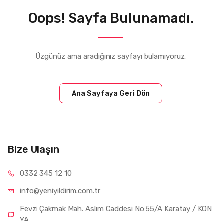
Oops! Sayfa Bulunamadı.
Üzgünüz ama aradığınız sayfayı bulamıyoruz.
Ana Sayfaya Geri Dön
Bize Ulaşın
0332 34
5 12 10
info@yeniyil
dirim.com.tr
Fevzi Çakmak Mah. Aslım Caddesi No:55/A Karatay / KON
YA