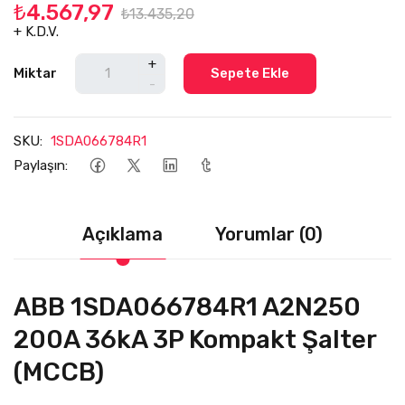
₺4.567,97
₺13.435,20
+ K.D.V.
+
Miktar
Sepete Ekle
-
SKU:
1SDA066784R1
Paylaşın:
Açıklama
Yorumlar (0)
ABB 1SDA066784R1 A2N250
200A 36kA 3P Kompakt Şalter
(MCCB)