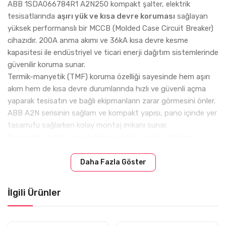
ABB 1SDA066784R1 A2N250 kompakt şalter, elektrik
tesisatlarında
aşırı yük ve kısa devre koruması
sağlayan
yüksek performanslı bir MCCB (Molded Case Circuit Breaker)
cihazıdır. 200A anma akımı ve 36kA kısa devre kesme
kapasitesi ile endüstriyel ve ticari enerji dağıtım sistemlerinde
güvenilir koruma sunar.
Termik-manyetik (TMF) koruma özelliği sayesinde hem aşırı
akım hem de kısa devre durumlarında hızlı ve güvenli açma
yaparak tesisatın ve bağlı ekipmanların zarar görmesini önler.
ABB A2N serisinin sağlam ve kompakt yapısı, pano içinde yer
tasarrufu sağlarken kolay montaj imkanı sunar.
Bu model özellikle ana dağıtım panoları, motor besleme
hatları, endüstriyel tesisler ve enerji altyapı projelerinde
yaygın olarak tercih edilmektedir. Yüksek kesme kapasitesi
Daha Fazla Göster
sayesinde sistem güvenliğini maksimum seviyeye çıkarır.
İlgili Ürünler
⚙️ Teknik Özellikler