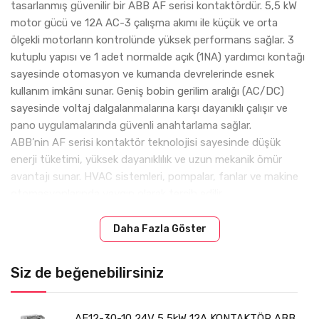
tasarlanmış güvenilir bir ABB AF serisi kontaktördür. 5,5 kW
motor gücü ve 12A AC-3 çalışma akımı ile küçük ve orta
ölçekli motorların kontrolünde yüksek performans sağlar. 3
kutuplu yapısı ve 1 adet normalde açık (1NA) yardımcı kontağı
sayesinde otomasyon ve kumanda devrelerinde esnek
kullanım imkânı sunar. Geniş bobin gerilim aralığı (AC/DC)
sayesinde voltaj dalgalanmalarına karşı dayanıklı çalışır ve
pano uygulamalarında güvenli anahtarlama sağlar.
ABB’nin AF serisi kontaktör teknolojisi sayesinde düşük
enerji tüketimi, yüksek dayanıklılık ve uzun mekanik ömür
avantajı sunar. HVAC sistemleri, pompalar, fanlar ve makine
otomasyonlarında yaygın olarak tercih edilir.
Teknik Özellikler
Daha Fazla Göster
Marka: ABB
Ürün Kodu: 1SBL157001R1310
Siz de beğenebilirsiniz
Model: AF12-30-10
Seri: AF
AF12-30-10 24V 5,5kW 12A KONTAKTÖR ABB