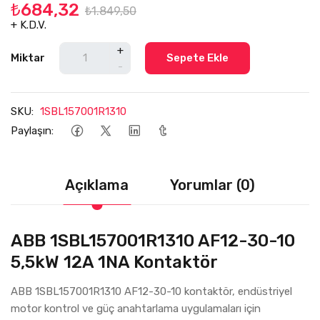
₺684,32
₺1.849,50
+ K.D.V.
+
Miktar
Sepete Ekle
-
SKU:
1SBL157001R1310
Paylaşın:
Açıklama
Yorumlar (0)
ABB 1SBL157001R1310 AF12-30-10
5,5kW 12A 1NA Kontaktör
ABB 1SBL157001R1310 AF12-30-10 kontaktör, endüstriyel
motor kontrol ve güç anahtarlama uygulamaları için