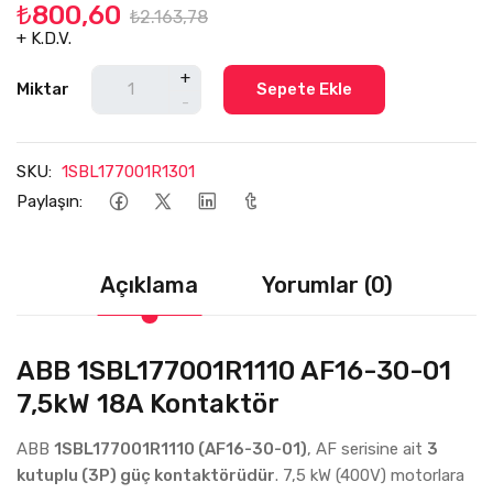
₺800,60
₺2.163,78
+ K.D.V.
+
Miktar
Sepete Ekle
-
SKU:
1SBL177001R1301
Paylaşın:
Açıklama
Yorumlar (0)
ABB 1SBL177001R1110 AF16-30-01
7,5kW 18A Kontaktör
ABB
1SBL177001R1110 (AF16-30-01)
, AF serisine ait
3
kutuplu (3P) güç kontaktörüdür
. 7,5 kW (400V) motorlara