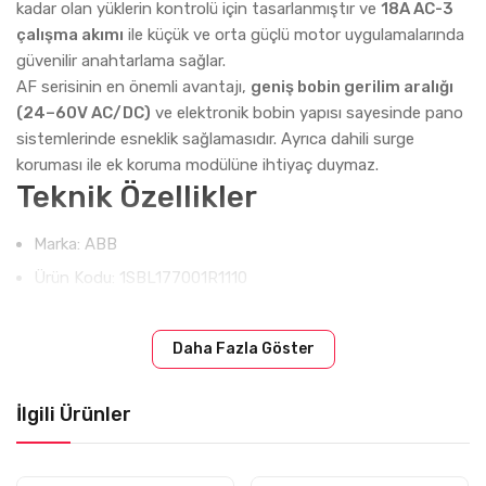
kadar olan yüklerin kontrolü için tasarlanmıştır ve
18A AC-3
çalışma akımı
ile küçük ve orta güçlü motor uygulamalarında
güvenilir anahtarlama sağlar.
AF serisinin en önemli avantajı,
geniş bobin gerilim aralığı
(24–60V AC/DC)
ve elektronik bobin yapısı sayesinde pano
sistemlerinde esneklik sağlamasıdır. Ayrıca dahili surge
koruması ile ek koruma modülüne ihtiyaç duymaz.
Teknik Özellikler
Marka: ABB
Ürün Kodu: 1SBL177001R1110
Model: AF16-30-01
Seri: AF
Daha Fazla Göster
Ürün Tipi: Güç kontaktörü
İlgili Ürünler
Kutup Sayısı: 3P
Anma Akımı (AC-3): 18A
Motor Gücü: 7,5 kW (400V AC)