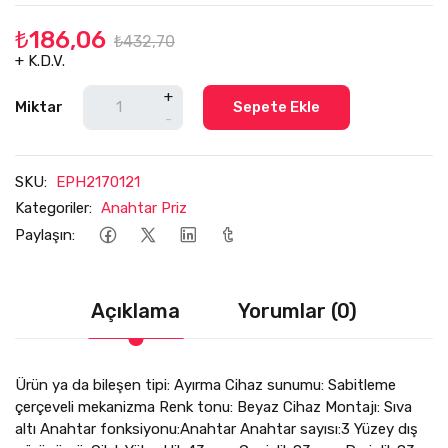
₺186,06
₺432,70
+ K.D.V.
+
Miktar
Sepete Ekle
-
SKU:
EPH2170121
Kategoriler:
Anahtar Priz
Paylaşın:
Açıklama
Yorumlar (0)
Ürün ya da bileşen tipi: Ayırma Cihaz sunumu: Sabitleme
çerçeveli mekanizma Renk tonu: Beyaz Cihaz Montajı: Sıva
altı Anahtar fonksiyonu:Anahtar Anahtar sayısı:3 Yüzey dış