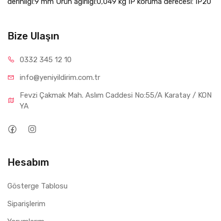
derinliği:9 mm Ürün ağırlığı:0,049 kg IP koruma derecesi: IP20
Bize Ulaşın
0332 34
5 12 10
info@yeniyil
dirim.com.tr
Fevzi Çakmak Mah. Aslım Caddesi No:55/A Karatay / KON
YA
Hesabım
Gösterge Tablosu
Siparişlerim