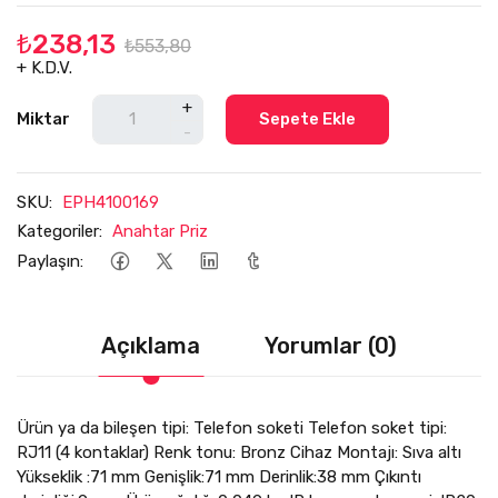
₺238,13
₺553,80
+ K.D.V.
+
Miktar
Sepete Ekle
-
SKU:
EPH4100169
Kategoriler:
Anahtar Priz
Paylaşın:
Açıklama
Yorumlar (0)
Ürün ya da bileşen tipi: Telefon soketi Telefon soket tipi:
RJ11 (4 kontaklar) Renk tonu: Bronz Cihaz Montajı: Sıva altı
Yükseklik :71 mm Genişlik:71 mm Derinlik:38 mm Çıkıntı