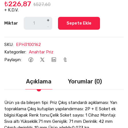
₺226,87
₺527,60
+ K.D.V.
+
Miktar
Sepete Ekle
-
SKU:
EPH3100162
Kategoriler:
Anahtar Priz
Paylaşın:
Açıklama
Yorumlar (0)
Ürün ya da bileşen tipi: Priz Çıkış standardı açıklaması: Yan
topraklama Çıkış kutupları yapılandırması: 2P + E Soket ek
bilgisi:Kapak Renk tonu:Çelik Soket sayısı: 1 Cihaz Montajı:
Sıva altı Yükseklik:71 mm Genişlik: 71 mm Derinlik: 42 mm
Çıkıntı derinliği: 10 mm Ürün ağırlığı:0,073 kg