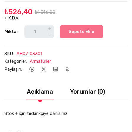
₺526,40
₺1.316,00
+ K.D.V.
+
Miktar
Sepete Ekle
-
SKU:
AH07-03301
Kategoriler:
Armatürler
Paylaşın:
Açıklama
Yorumlar (0)
Stok + için tedarikçiye danısınız