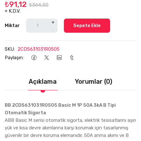
₺91,12
₺364,50
+ K.D.V.
+
Miktar
Sepete Ekle
-
SKU:
2CDS631031R0505
Paylaşın:
Açıklama
Yorumlar (0)
BB 2CDS631031R0505 Basic M 1P 50A 3kA B Tipi
Otomatik Sigorta
ABB Basic M serisi otomatik sigorta, elektrik tesisatlarını aşırı
yük ve kısa devre akımlarına karşı korumak için tasarlanmış
güvenilir bir devre koruma elemanıdır. 50A anma akımı ve B