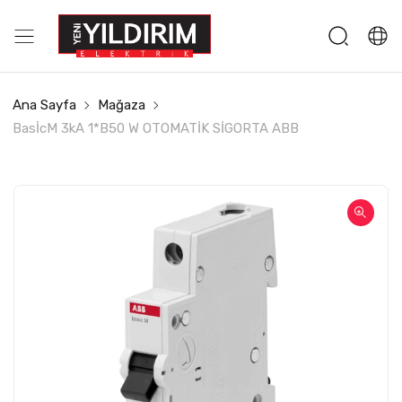
Ana Sayfa
Mağaza
BasİcM 3kA 1*B50 W OTOMATİK SİGORTA ABB