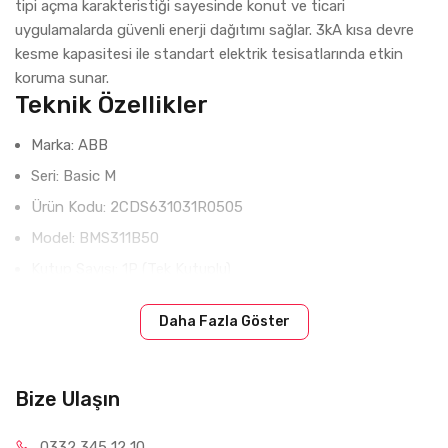
tipi açma karakteristiği sayesinde konut ve ticari
uygulamalarda güvenli enerji dağıtımı sağlar. 3kA kısa devre
kesme kapasitesi ile standart elektrik tesisatlarında etkin
koruma sunar.
Teknik Özellikler
Marka: ABB
Seri: Basic M
Ürün Kodu: 2CDS631031R0505
Model: BMS311B50
Kutup Sayısı: 1P (Tek Kutuplu)
Anma Akımı: 50A
Daha Fazla Göster
Açma Karakteristiği: B Tipi
Kısa Devre Kesme Kapasitesi: 3kA
Çalışma Gerilimi: 230/400V AC
Bize Ulaşın
Frekans: 50 Hz
0332 34
5 12 10