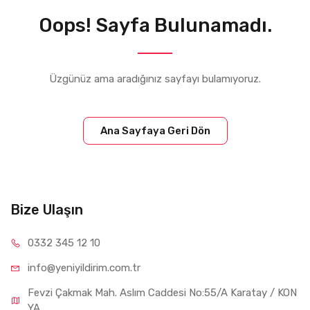
Oops! Sayfa Bulunamadı.
Üzgünüz ama aradığınız sayfayı bulamıyoruz.
Ana Sayfaya Geri Dön
Bize Ulaşın
0332 34
5 12 10
info@yeniyil
dirim.com.tr
Fevzi Çakmak Mah. Aslım Caddesi No:55/A Karatay / KON
YA