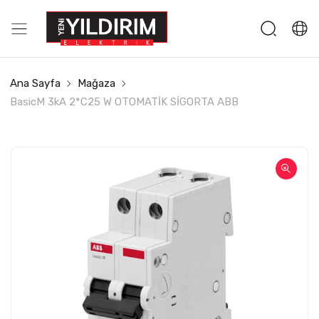
Ana Sayfa
Mağaza
BasicM 3kA 2*C25 W OTOMATİK SİGORTA ABB