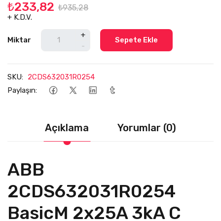
₺233,82
₺935,28
+ K.D.V.
+
Miktar
Sepete Ekle
-
SKU:
2CDS632031R0254
Paylaşın:
Açıklama
Yorumlar (0)
ABB
2CDS632031R0254
BasicM 2x25A 3kA C