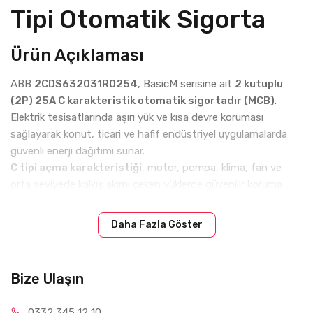
Tipi Otomatik Sigorta
Ürün Açıklaması
ABB
2CDS632031R0254
, BasicM serisine ait
2 kutuplu
(2P) 25A C karakteristik otomatik sigortadır (MCB)
.
Elektrik tesisatlarında aşırı yük ve kısa devre koruması
sağlayarak konut, ticari ve hafif endüstriyel uygulamalarda
güvenli enerji dağıtımı sunar.
C tipi açma karakteristiği
, motor, pompa, klima, fan ve
orta seviyede kalkış akımı çeken yüklerde güvenilir koruma
sağlar.
3kA kısa devre kesme kapasitesi
ile ekonomik ve
güvenilir bir koruma çözümü sunan BasicM serisi, DIN ray
Daha Fazla Göster
montajına uygun yapısıyla panolarda kolay kurulum imkanı
sağlar.
Teknik Özellikler
Bize Ulaşın
Marka: ABB
0332 34
5 12 10