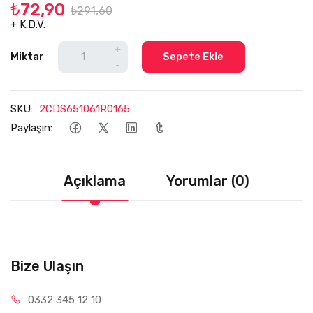
₺72,90
₺291,60
+ K.D.V.
+
Miktar
Sepete Ekle
-
SKU:
2CDS651061R0165
Paylaşın:
Açıklama
Yorumlar (0)
Bize Ulaşın
0332 34
5 12 10