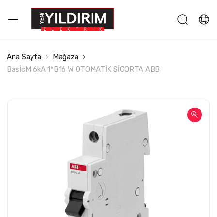
Ana Sayfa
Mağaza
BasİcM 6kA 1*B16 W OTOMATİK SİGORTA ABB