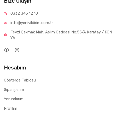
Bize Ulaşın
Besleme Gerilimi:
220-240V AC
Koruma Sınıfı:
IP20
0332 34
5 12 10
Çap:
320 mm
info@yeniyil
dirim.com.tr
Yükseklik:
68 mm
Fevzi Çakmak Mah. Aslım Caddesi No:55/A Karatay / KON
Gövde Rengi:
Beyaz
YA
Işık Kaynağı:
Entegre LED
Kullanım Ömrü:
Yaklaşık 15.000 saat
Kullanım Alanları
Hesabım
Ev içi aydınlatma
Salon ve oturma odaları
Gösterge Tablosu
Mutfak
Siparişlerim
Koridor ve antre
Yorumlarım
Ofisler
Profilim
Mağaza ve ticari alanlar