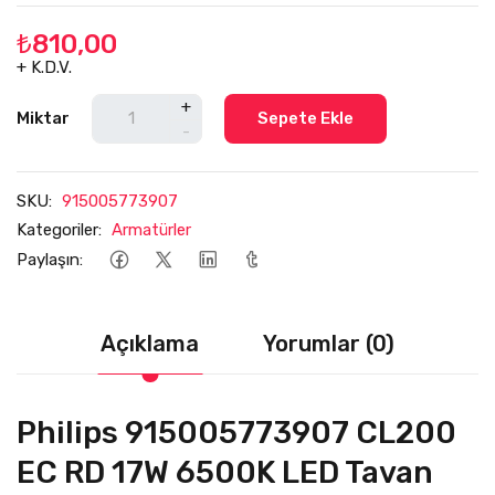
₺810,00
+ K.D.V.
+
Miktar
Sepete Ekle
-
SKU:
915005773907
Kategoriler:
Armatürler
Paylaşın:
Açıklama
Yorumlar (0)
Philips 915005773907 CL200
EC RD 17W 6500K LED Tavan