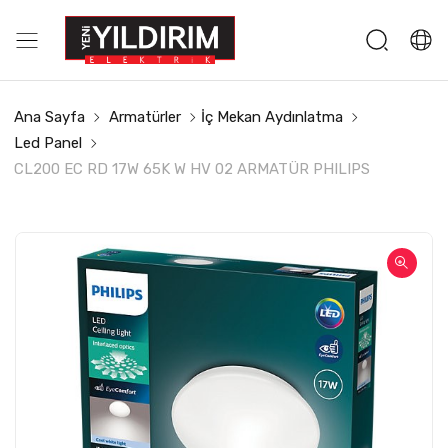
Ana Sayfa
Armatürler
İç Mekan Aydınlatma
Led Panel
CL200 EC RD 17W 65K W HV 02 ARMATÜR PHILIPS