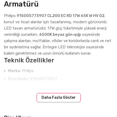
Armatürü
Philips
915005773907 CL200 EC RD 17W 65K W HV 02
,
konut ve ticari alanlar için tasarlanmış, modern görünümlü
LED tavan armatürüdür. 17W güç tüketimiyle yüksek enerji
verimliliği sunarken,
6500K beyaz gün ışığı
sayesinde
çalışma alanları, mutfaklar, ofisler ve koridorlarda canlı ve net
bir aydınlatma sağlar. Entegre LED teknolojisi sayesinde
bakım gerektirmez ve uzun ömürlü kullanım sunar.
Teknik Özellikler
Marka:
Philips
Ürün Kodu:
915005773907
Model:
CL200 EC RD 17W 65K W HV 02
Güç:
17 W
Daha Fazla Göster
Işık Akısı:
1500 lm
Renk Sıcaklığı:
6500K (Beyaz Gün Işığı)