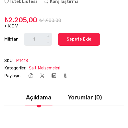
İstek Listesi
Karşılaştırma
₺2.205,00
₺4.900,00
+ K.D.V.
+
Miktar
Sepete Ekle
-
SKU:
M1418
Kategoriler:
Şalt Malzemeleri
Paylaşın:
Açıklama
Yorumlar (0)