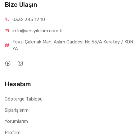
Bize Ulaşın
0332 34
5 12 10
info@yeniyil
dirim.com.tr
Fevzi Çakmak Mah. Aslım Caddesi No:55/A Karatay / KON
YA
Hesabım
Gösterge Tablosu
Siparişlerim
Yorumlarım
Profilim