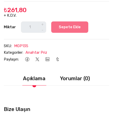
₺261,80
+ K.D.V.
+
Miktar
Sepete Ekle
-
SKU:
MGP135
Kategoriler:
Anahtar Priz
Paylaşın:
Açıklama
Yorumlar (0)
Bize Ulaşın