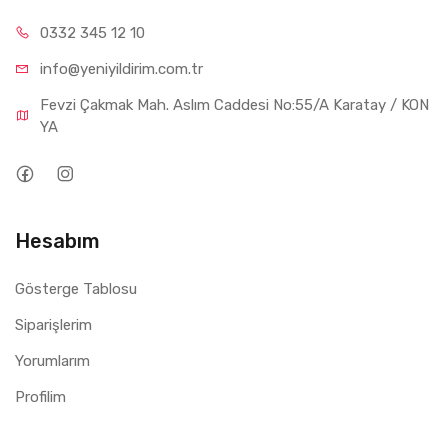
0332 34
5 12 10
info@yeniyil
dirim.com.tr
Fevzi Çakmak Mah. Aslım Caddesi No:55/A Karatay / KON
YA
Hesabım
Gösterge Tablosu
Siparişlerim
Yorumlarım
Profilim