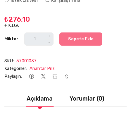
İstek Listesi
Karşılaştırma
₺276,10
+ K.D.V.
+
Miktar
Sepete Ekle
-
SKU:
57001037
Kategoriler:
Anahtar Priz
Paylaşın:
Açıklama
Yorumlar (0)