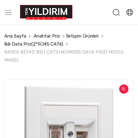
Ana Sayfa
Anahtar Priz
İletişim Ürünleri
İkili Data Priz(2*RJ45 CAT6)
KAREA BEYAZ İKİLİ CAT5+NÜMERİS DATA PRİZİ MODÜL
MAKEL