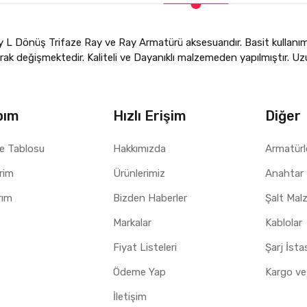
 Dönüş Trifaze Ray ve Ray Armatürü aksesuarıdır. Basit kullanımlı v
ak değişmektedir. Kaliteli ve Dayanıklı malzemeden yapılmıştır. Uzu
bım
Hızlı Erişim
Diğer
e Tablosu
Hakkımızda
Armatürl
erim
Ürünlerimiz
Anahtar 
rım
Bizden Haberler
Şalt Mal
Markalar
Kablolar
Fiyat Listeleri
Şarj İst
Ödeme Yap
Kargo ve
İletişim