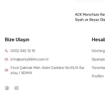
ACK Monofaze Ray L
Siyah ve Beyaz Olar
Bize Ulaşın
Hesa
0332 34
5 12 10
Gösterg
info@yeniyil
dirim.com.tr
Siparişl
Fevzi Çakmak Mah. Aslım Caddesi No:55/A Kar
Yorumla
atay / KONYA
Profilim