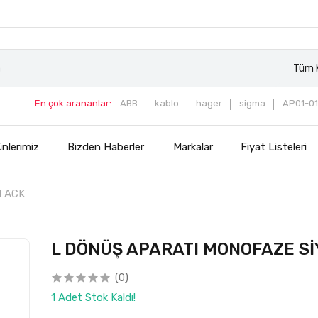
Tüm K
En çok arananlar:
ABB
kablo
hager
sigma
AP01-01
nlerimiz
Bizden Haberler
Markalar
Fiyat Listeleri
H ACK
L DÖNÜŞ APARATI MONOFAZE Sİ
(0)
1 Adet Stok Kaldı!