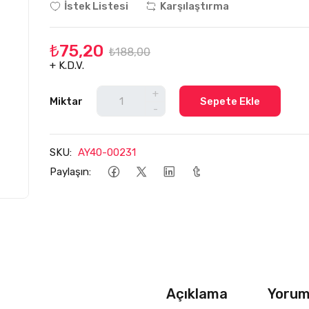
İstek Listesi
Karşılaştırma
₺75,20
₺188,00
+ K.D.V.
+
Miktar
Sepete Ekle
-
SKU:
AY40-00231
Paylaşın:
Açıklama
Yoruml