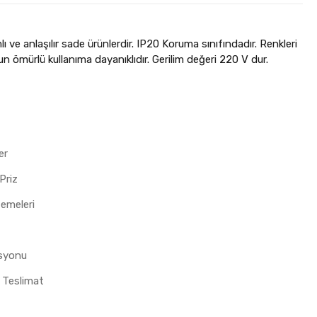
e anlaşılır sade ürünlerdir. IP20 Koruma sınıfındadır. Renkleri
n ömürlü kullanıma dayanıklıdır. Gerilim değeri 220 V dur.
er
Priz
zemeleri
asyonu
 Teslimat