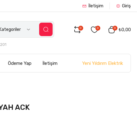
İletişim
Giriş
0
0
0
ategoriler
₺0,00
201
Yeni Yıldırım Elektrik
Ödeme Yap
İletişim
YAH ACK