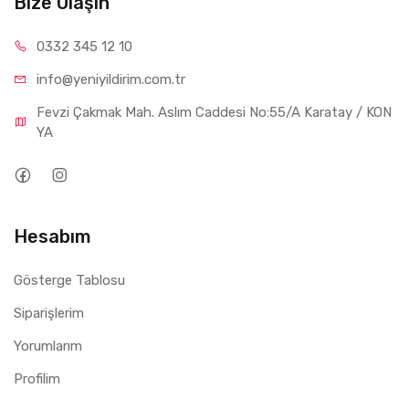
Bize Ulaşın
0332 34
5 12 10
info@yeniyil
dirim.com.tr
Fevzi Çakmak Mah. Aslım Caddesi No:55/A Karatay / KON
YA
Hesabım
Gösterge Tablosu
Siparişlerim
Yorumlarım
Profilim