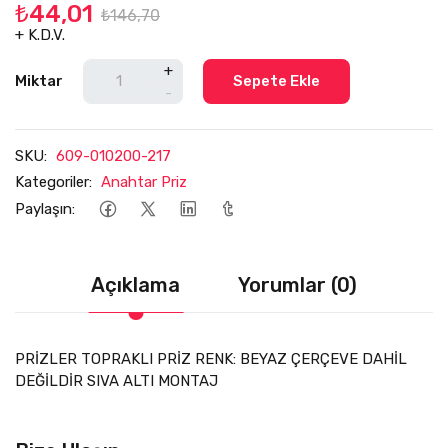
₺44,01
₺146,70
+ K.D.V.
+
Miktar
Sepete Ekle
-
SKU:
609-010200-217
Kategoriler:
Anahtar Priz
Paylaşın:
Açıklama
Yorumlar (0)
PRİZLER TOPRAKLI PRİZ RENK: BEYAZ ÇERÇEVE DAHİL
DEĞİLDİR SIVA ALTI MONTAJ