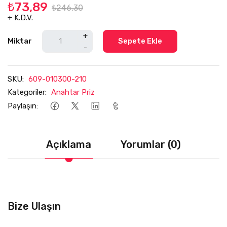
₺73,89
₺246,30
+ K.D.V.
+
Miktar
Sepete Ekle
-
SKU:
609-010300-210
Kategoriler:
Anahtar Priz
Paylaşın:
Açıklama
Yorumlar (0)
Bize Ulaşın