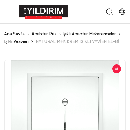
Ana Sayfa
Anahtar Priz
Işıklı Anahtar Mekanizmalar
Işıklı Veavien
NATURAL M+K KREM IŞIKLI VAVİEN EL-Bİ