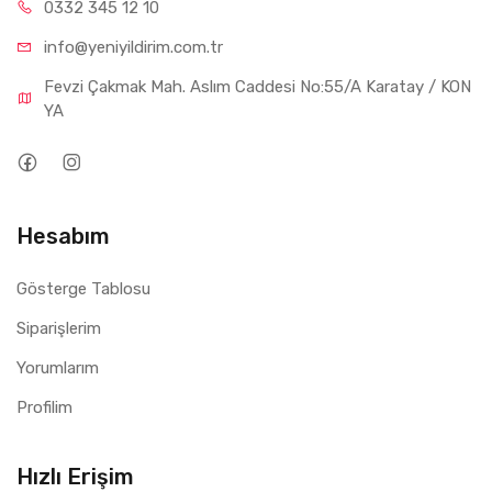
0332 34
5 12 10
info@yeniyil
dirim.com.tr
Fevzi Çakmak Mah. Aslım Caddesi No:55/A Karatay / KON
YA
Hesabım
Gösterge Tablosu
Siparişlerim
Yorumlarım
Profilim
Hızlı Erişim