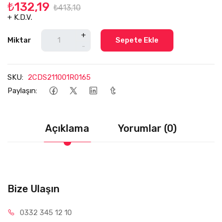
₺132,19
₺413,10
+ K.D.V.
+
Miktar
Sepete Ekle
-
SKU:
2CDS211001R0165
Paylaşın:
Açıklama
Yorumlar (0)
Bize Ulaşın
0332 34
5 12 10