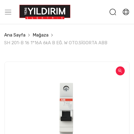
Ana Sayfa
Mağaza
SH 201-B 16 1*16A 6kA B EĞ. W OTO.SİGORTA ABB