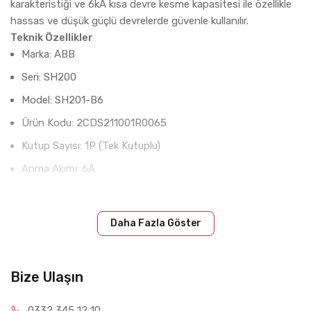
karakteristiği ve 6kA kısa devre kesme kapasitesi ile özellikle
hassas ve düşük güçlü devrelerde güvenle kullanılır.
Teknik Özellikler
Marka: ABB
Seri: SH200
Model: SH201-B6
Ürün Kodu: 2CDS211001R0065
Kutup Sayısı: 1P (Tek Kutuplu)
Anma Akımı: 6A
Açma Karakteristiği: B Tipi
Kısa Devre Kesme Kapasitesi: 6kA
Daha Fazla Göster
Çalışma Gerilimi: 230/400V AC
Frekans: 50/60 Hz
Bize Ulaşın
Montaj Tipi: DIN ray
Standart: IEC/EN 60898-1
0332 34
5 12 10