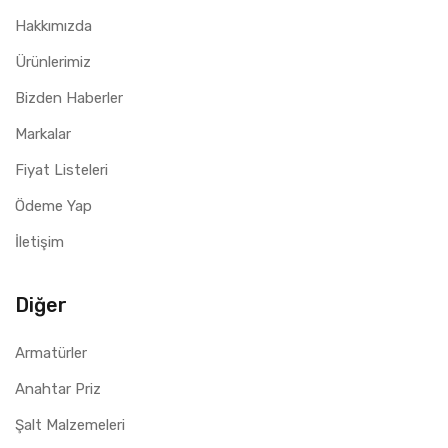
ABB kalite ve güvenilirliği
Hakkımızda
Elektrik tesisatlarında hassas devrelerin korunması için
Ürünlerimiz
güvenilir bir çözümdür.
Bizden Haberler
Markalar
Fiyat Listeleri
Ödeme Yap
İletişim
Diğer
Armatürler
Anahtar Priz
Şalt Malzemeleri