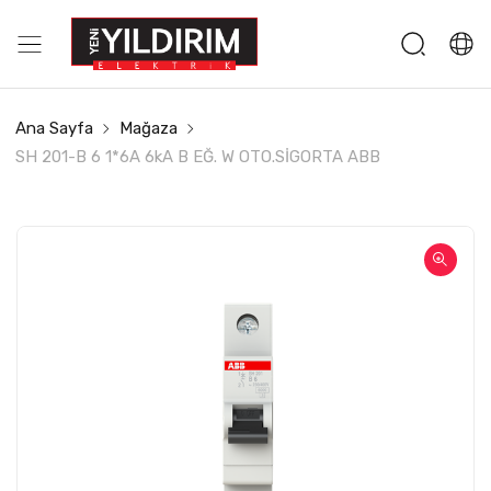
Ana Sayfa
Mağaza
SH 201-B 6 1*6A 6kA B EĞ. W OTO.SİGORTA ABB