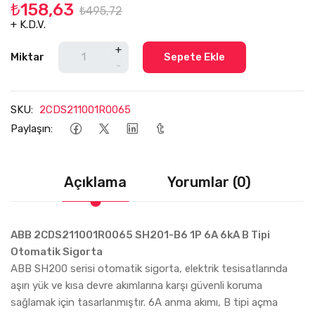
₺158,63
₺495,72
+ K.D.V.
+
Miktar
Sepete Ekle
-
SKU:
2CDS211001R0065
Paylaşın:
Açıklama
Yorumlar (0)
ABB 2CDS211001R0065 SH201-B6 1P 6A 6kA B Tipi
Otomatik Sigorta
ABB SH200 serisi otomatik sigorta, elektrik tesisatlarında
aşırı yük ve kısa devre akımlarına karşı güvenli koruma
sağlamak için tasarlanmıştır. 6A anma akımı, B tipi açma