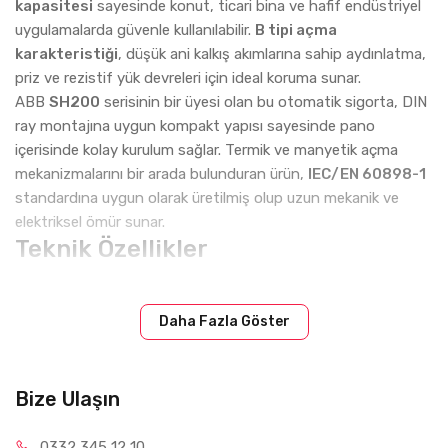
kapasitesi
sayesinde konut, ticari bina ve hafif endüstriyel
uygulamalarda güvenle kullanılabilir.
B tipi açma
karakteristiği
, düşük ani kalkış akımlarına sahip aydınlatma,
priz ve rezistif yük devreleri için ideal koruma sunar.
ABB
SH200
serisinin bir üyesi olan bu otomatik sigorta, DIN
ray montajına uygun kompakt yapısı sayesinde pano
içerisinde kolay kurulum sağlar. Termik ve manyetik açma
mekanizmalarını bir arada bulunduran ürün,
IEC/EN 60898-1
standardına uygun olarak üretilmiş olup uzun mekanik ve
elektriksel ömür sunar.
Teknik Özellikler
Marka:
ABB
Ürün Kodu:
2CDS213001R0205
Daha Fazla Göster
Model:
SH203-B20
Ürün Tipi:
Minyatür Devre Kesici (MCB)
Bize Ulaşın
Kutup Sayısı:
3P
Anma Akımı (In):
20A
0332 34
5 12 10