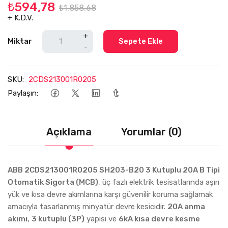
₺594,78
₺1.858,68
+ K.D.V.
+
Miktar
Sepete Ekle
-
SKU:
2CDS213001R0205
Paylaşın:
Açıklama
Yorumlar (0)
ABB 2CDS213001R0205 SH203-B20 3 Kutuplu 20A B Tipi
Otomatik Sigorta (MCB)
, üç fazlı elektrik tesisatlarında aşırı
yük ve kısa devre akımlarına karşı güvenilir koruma sağlamak
amacıyla tasarlanmış minyatür devre kesicidir.
20A anma
akımı
,
3 kutuplu (3P)
yapısı ve
6kA kısa devre kesme