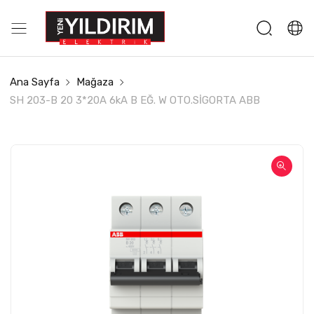
Ana Sayfa
Mağaza
SH 203-B 20 3*20A 6kA B EĞ. W OTO.SİGORTA ABB