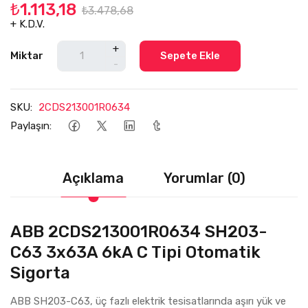
₺1.113,18
₺3.478,68
+ K.D.V.
+
Miktar
Sepete Ekle
-
SKU:
2CDS213001R0634
Paylaşın:
Açıklama
Yorumlar (0)
ABB 2CDS213001R0634 SH203-
C63 3x63A 6kA C Tipi Otomatik
Sigorta
ABB SH203-C63, üç fazlı elektrik tesisatlarında aşırı yük ve