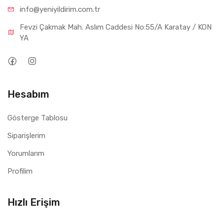
Atölye ve hafif sanayi tesisleri
info@yeniyil
dirim.com.tr
Üç fazlı enerji dağıtım sistemleri
Fevzi Çakmak Mah. Aslım Caddesi No:55/A Karatay / KON
YA
ABB 2CDS213001R0634 SH203-C63 otomatik sigorta, 3
kutuplu 63A C tipi koruma ve 6kA kesme kapasitesi ile elektrik
panolarında güvenilir aşırı akım ve kısa devre koruması sağlar.
Hesabım
Gösterge Tablosu
Siparişlerim
Yorumlarım
Profilim
Hızlı Erişim