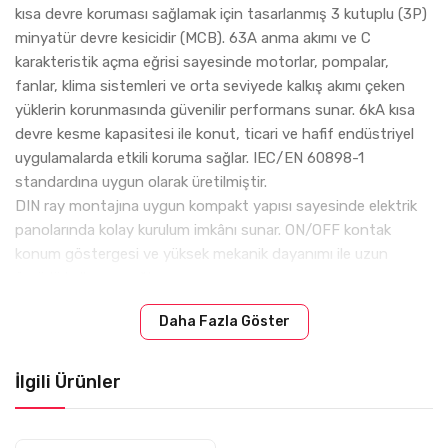
kısa devre koruması sağlamak için tasarlanmış 3 kutuplu (3P)
minyatür devre kesicidir (MCB). 63A anma akımı ve C
karakteristik açma eğrisi sayesinde motorlar, pompalar,
fanlar, klima sistemleri ve orta seviyede kalkış akımı çeken
yüklerin korunmasında güvenilir performans sunar. 6kA kısa
devre kesme kapasitesi ile konut, ticari ve hafif endüstriyel
uygulamalarda etkili koruma sağlar. IEC/EN 60898-1
standardına uygun olarak üretilmiştir.
DIN ray montajına uygun kompakt yapısı sayesinde elektrik
panolarında kolay kurulum imkânı sunar. ON/OFF kontak
konum göstergesi ve yüksek mekanik dayanımı ile uzun
ömürlü kullanım sağlar.
Teknik Özellikler
Daha Fazla Göster
Marka:
ABB
Ürün Kodu: 2CDS213001R0634
İlgili Ürünler
Model: SH203-C63
Seri: SH200