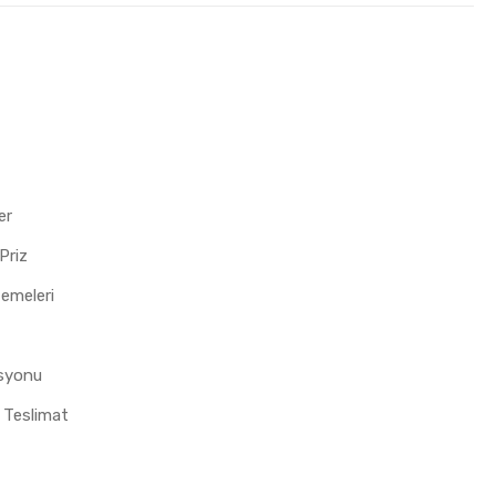
er
Priz
zemeleri
asyonu
 Teslimat