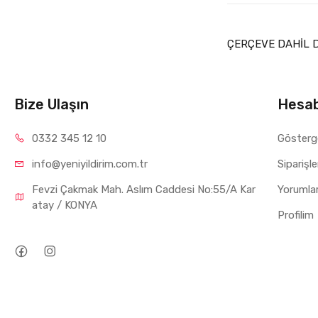
ÇERÇEVE DAHİL D
Bize Ulaşın
Hesa
0332 34
5 12 10
Gösterg
info@yeniyil
dirim.com.tr
Siparişl
Fevzi Çakmak Mah. Aslım Caddesi No:55/A Kar
Yorumla
atay / KONYA
Profilim