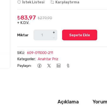
İstek Listesi
Karşılaştırma
₺83,97
₺279,90
+ K.D.V.
+
Miktar
Sepete Ekle
-
SKU:
609-011000-211
Kategoriler:
Anahtar Priz
Paylaşın:
Açıklama
Yoruml