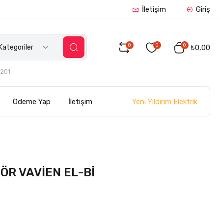
İletişim
Giriş
0
0
0
ategoriler
₺0,00
201
Yeni Yıldırım Elektrik
Ödeme Yap
İletişim
İ
ÖR VAVİEN EL-Bİ