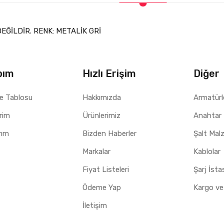
EĞİLDİR. RENK: METALİK GRİ
bım
Hızlı Erişim
Diğer
e Tablosu
Hakkımızda
Armatürl
erim
Ürünlerimiz
Anahtar 
rım
Bizden Haberler
Şalt Mal
Markalar
Kablolar
Fiyat Listeleri
Şarj İst
Ödeme Yap
Kargo ve
İletişim