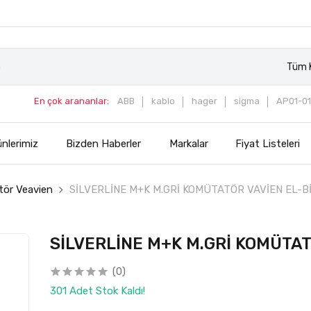
Tüm K
En çok arananlar:
ABB
kablo
hager
sigma
AP01-01
nlerimiz
Bizden Haberler
Markalar
Fiyat Listeleri
ör Veavien
SİLVERLİNE M+K M.GRİ KOMÜTATÖR VAVİEN EL-B
SİLVERLİNE M+K M.GRİ KOMÜTAT
(0)
301 Adet Stok Kaldı!