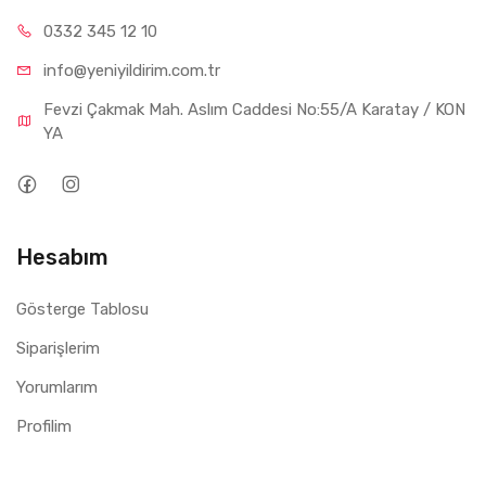
0332 34
5 12 10
info@yeniyil
dirim.com.tr
Fevzi Çakmak Mah. Aslım Caddesi No:55/A Karatay / KON
YA
Hesabım
Gösterge Tablosu
Siparişlerim
Yorumlarım
Profilim