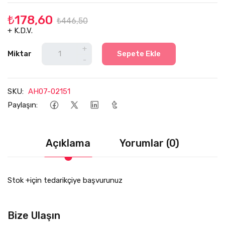
₺178,60
₺446,50
+ K.D.V.
+
Miktar
Sepete Ekle
-
SKU:
AH07-02151
Paylaşın:
Açıklama
Yorumlar (0)
Stok +için tedarikçiye başvurunuz
Bize Ulaşın