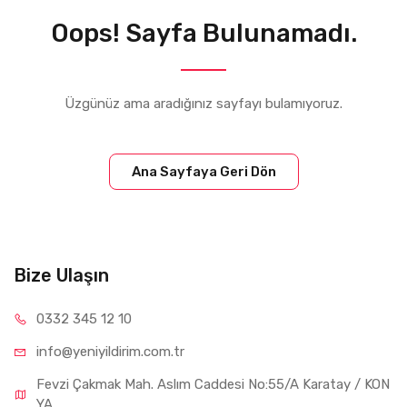
Oops! Sayfa Bulunamadı.
Üzgünüz ama aradığınız sayfayı bulamıyoruz.
Ana Sayfaya Geri Dön
Bize Ulaşın
0332 34
5 12 10
info@yeniyil
dirim.com.tr
Fevzi Çakmak Mah. Aslım Caddesi No:55/A Karatay / KON
YA