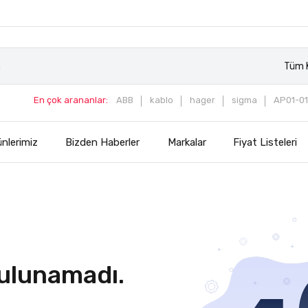
Tüm K
En çok arananlar:
ABB
kablo
hager
sigma
AP01-01
nlerimiz
Bizden Haberler
Markalar
Fiyat Listeleri
ulunamadı.