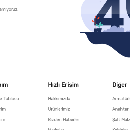
amıyoruz.
bım
Hızlı Erişim
Diğer
e Tablosu
Hakkımızda
Armatürl
erim
Ürünlerimiz
Anahtar 
rım
Bizden Haberler
Şalt Mal
Markalar
Kablolar