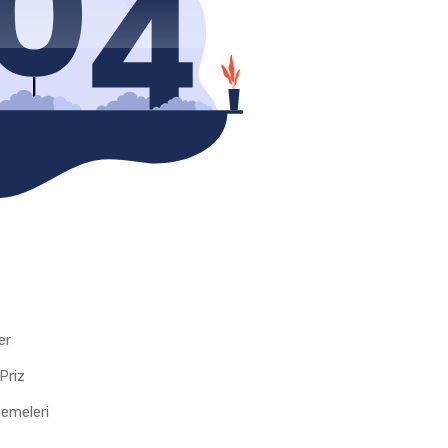
er
Priz
zemeleri