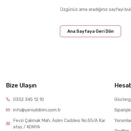
Üzgünüz ama aradığınız sayfayı bul
Ana Sayfaya Geri Dön
Bize Ulaşın
Hesa
0332 34
5 12 10
Gösterg
info@yeniyil
dirim.com.tr
Siparişl
Fevzi Çakmak Mah. Aslım Caddesi No:55/A Kar
Yorumla
atay / KONYA
Profilim