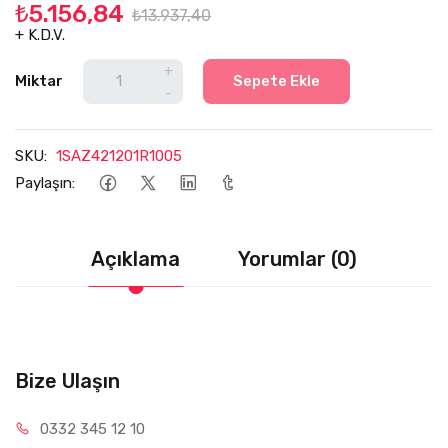
₺5.156,84
₺13.937,40
+ K.D.V.
+
Miktar
Sepete Ekle
-
SKU:
1SAZ421201R1005
Paylaşın:
Açıklama
Yorumlar (0)
Bize Ulaşın
0332 34
5 12 10