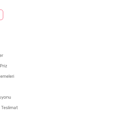
er
Priz
zemeleri
asyonu
 Teslimat