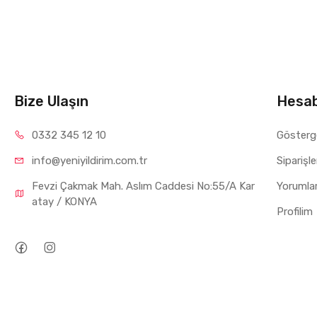
Montaj Tipi:
Ter
Yalıtım Malzem
Renk:
Mavi
Uyumlu Seri:
AB
Bize Ulaşın
Hesa
Kullanım A
0332 34
5 12 10
Gösterg
Mistral65 elektri
Nötr (N) iletken 
info@yeniyil
dirim.com.tr
Siparişl
Konut elektrik te
Fevzi Çakmak Mah. Aslım Caddesi No:55/A Kar
Yorumla
atay / KONYA
Ticari bina elektr
Profilim
Endüstriyel dağı
Modüler elektrik