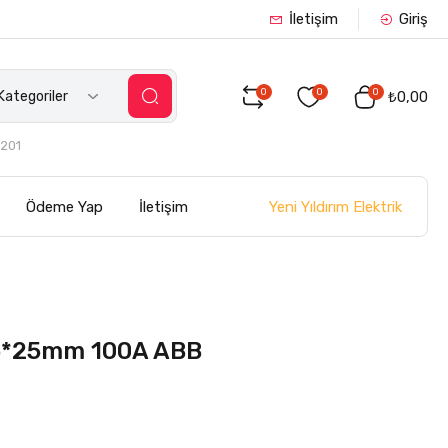
İletişim
Giriş
0
0
0
ategoriler
₺0,00
201
Yeni Yıldırım Elektrik
Ödeme Yap
İletişim
5*25mm 100A ABB