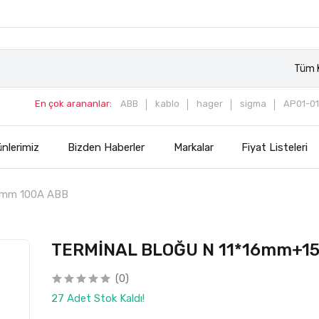
Tüm K
En çok arananlar:
ABB
kablo
hager
sigma
AP01-01
nlerimiz
Bizden Haberler
Markalar
Fiyat Listeleri
5mm 100A ABB
TERMİNAL BLOĞU N 11*16mm+1
(0)
27 Adet Stok Kaldı!