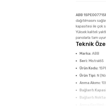
ABB 1SPE007715F
dağıtılmasını sağla
kapasitesi ile çok 
Yüksek kaliteli yal
panolarla tam uyuml
Teknik Özel
Marka:
ABB
Seri:
Mistral65
Ürün Kodu:
1SP
Ürün Tipi:
N (Nöt
Anma Akımı:
10
Bağlantı Kapasi
Bağlantı Noktas
Anma Gerilimi: