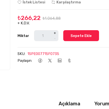
İstek Listesi
Karşılaştırma
₺266,22
₺1.064,88
+ K.D.V.
+
Miktar
Sepete Ekle
-
SKU:
1SPE007715F0735
Paylaşın:
Açıklama
Yoruml