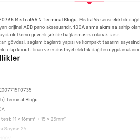
0735 Mistral65 N Terminal Bloğu
, Mistral65 serisi elektrik dağ
yan orijinal ABB pano aksesuarıdır.
100A anma akımına
sahip olan
sayıda iletkenin güvenli şekilde bağlanmasına olanak tanır.
ıtkan gövdesi, sağlam bağlantı yapısı ve kompakt tasarımı sayesinde
u olup konut, ticari ve endüstriyel elektrik dağıtım uygulamalarında 
likler
E007715F0735
r) Terminal Bloğu
0A
tesi:
11 × 16mm² + 15 × 25mm²
ı Sayısı:
26
400V