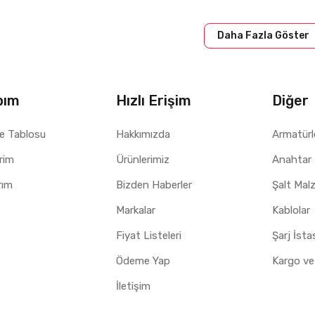
minal taşıyıcısına montaj
Daha Fazla Göster
esi:
Termoplastik
B Mistral65 Dağıtım Panoları
bım
Hızlı Erişim
Diğer
lanları
e Tablosu
Hakkımızda
Armatürl
k dağıtım panoları
dağıtımı
erim
Ürünlerimiz
Anahtar 
sisatları
rım
Bizden Haberler
Şalt Mal
ik panoları
Markalar
Kablolar
tım panoları
Fiyat Listeleri
Şarj İst
 pano uygulamaları
Ödeme Yap
Kargo ve
İletişim