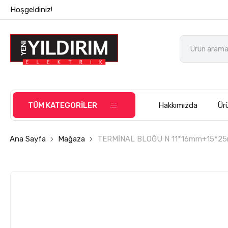
Hoşgeldiniz!
TÜM KATEGORİLER
Hakkımızda
Ürü
Ana Sayfa
Mağaza
TERMİNAL BLOĞU N 11*16mm+15*2