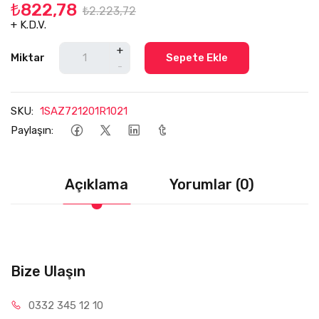
₺822,78
₺2.223,72
+ K.D.V.
+
Miktar
Sepete Ekle
-
SKU:
1SAZ721201R1021
Paylaşın:
Açıklama
Yorumlar (0)
Bize Ulaşın
0332 34
5 12 10