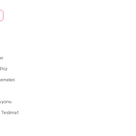
er
Priz
zemeleri
asyonu
 Teslimat