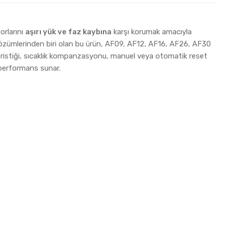
orlarını
aşırı yük ve faz kaybına
karşı korumak amacıyla
çözümlerinden biri olan bu ürün, AF09, AF12, AF16, AF26, AF30
istiği, sıcaklık kompanzasyonu, manuel veya otomatik reset
performans sunar.