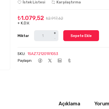
İstek Listesi
Karşılaştırma
₺1.079,52
₺2.917,62
+ K.D.V.
+
Miktar
Sepete Ekle
-
SKU:
1SAZ721201R1053
Paylaşın:
Açıklama
Yoruml