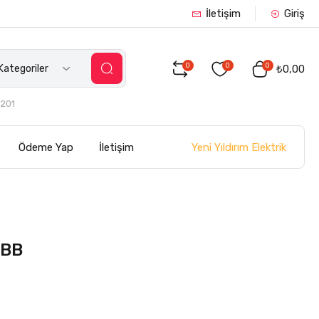
İletişim
Giriş
0
0
0
ategoriler
₺0,00
201
Yeni Yıldırım Elektrik
Ödeme Yap
İletişim
ABB