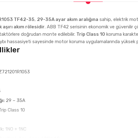
R1053 TF42-35
,
29-35A ayar akım aralığına
sahip, elektrik mot
 aşırı akım rölesidir
. ABB TF42 serisinin ekonomik ve güvenilir 
taktörlere doğrudan monte edilebilir.
Trip Class 10
koruma karakter
aybı hassasiyeti sayesinde motor koruma uygulamalarında yüksek 
likler
Z721201R1053
5
ğı:
29 – 35A
rip Class 10
k:
1NO + 1NC