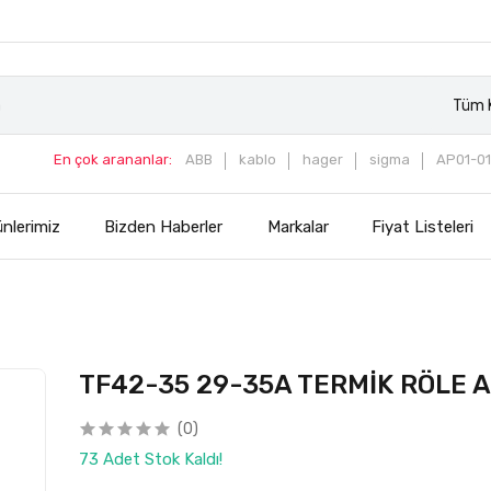
Tüm K
En çok arananlar:
ABB
kablo
hager
sigma
AP01-01
nlerimiz
Bizden Haberler
Markalar
Fiyat Listeleri
TF42-35 29-35A TERMİK RÖLE 
(0)
73 Adet Stok Kaldı!