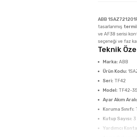
ABB 1SAZ721201
tasarlanmış
termik
ve AF38 serisi kon
seçeneği ve faz k
Teknik Özel
Marka:
ABB
Ürün Kodu:
1SA
Seri:
TF42
Model:
TF42-3
Ayar Akım Aralı
Koruma Sınıfı:
T
Kutup Sayısı:
3
Yardımcı Konta