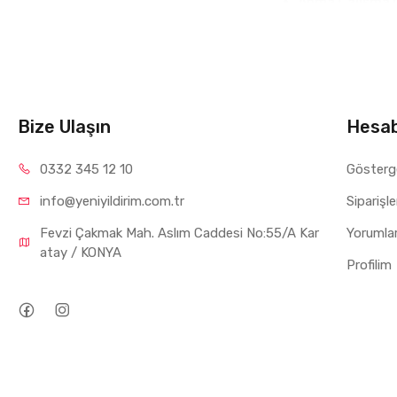
Anma Çalışma G
Yardımcı Devre 
Koruma Sınıfı:
Bağlantı Tipi:
Vi
Uyumlu Kontakt
Bize Ulaşın
Hesa
Standartlar:
IE
Kullanım A
0332 34
5 12 10
Gösterg
info@yeniyil
dirim.com.tr
Siparişl
Elektrik motorlar
Fevzi Çakmak Mah. Aslım Caddesi No:55/A Kar
Pompa sistemler
Yorumla
atay / KONYA
Fan ve havaland
Profilim
Kompresör uygul
Konveyör sistem
Endüstriyel oto
Ürün Avant