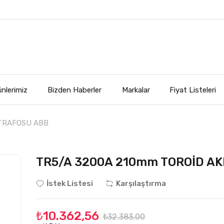
nlerimiz
Bizden Haberler
Markalar
Fiyat Listeleri
 TRAFOSU ABB
TR5/A 3200A 210mm TOROİD AK
İstek Listesi
Karşılaştırma
₺10.362,56
₺32.383,00