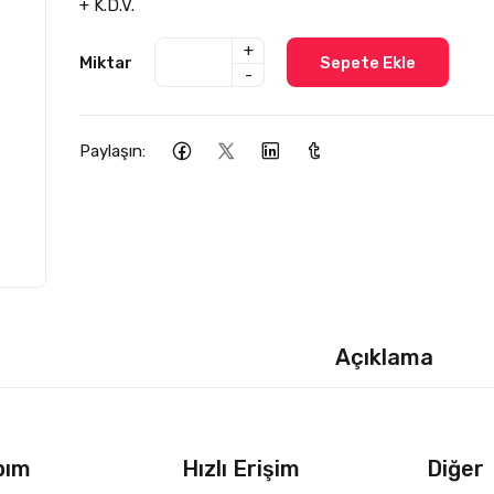
+ K.D.V.
+
Miktar
Sepete Ekle
-
Paylaşın:
Açıklama
bım
Hızlı Erişim
Diğer