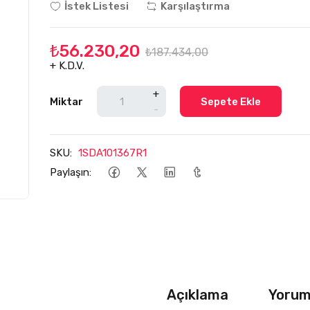
İstek Listesi
Karşılaştırma
₺56.230,20
₺187.434,00
+ K.D.V.
+
Miktar
Sepete Ekle
-
SKU:
1SDA101367R1
Paylaşın:
Açıklama
Yoruml