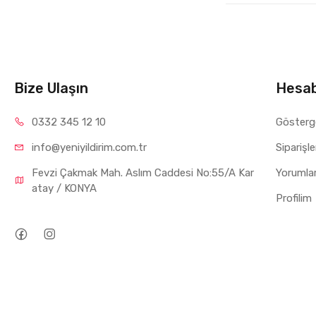
Bize Ulaşın
Hesa
0332 34
5 12 10
Gösterg
info@yeniyil
dirim.com.tr
Siparişl
Fevzi Çakmak Mah. Aslım Caddesi No:55/A Kar
Yorumla
atay / KONYA
Profilim