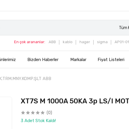
Tüm K
En çok arananlar:
ABB
kablo
hager
sigma
AP01-01
nlerimiz
Bizden Haberler
Markalar
Fiyat Listeleri
AK.TRM.MNY.KOMP.ŞLT ABB
XT7S M 1000A 50KA 3p LS/I MO
(0)
3 Adet Stok Kaldı!