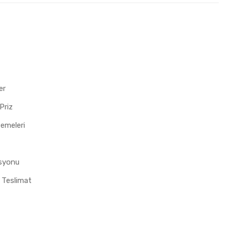
er
Priz
zemeleri
asyonu
 Teslimat