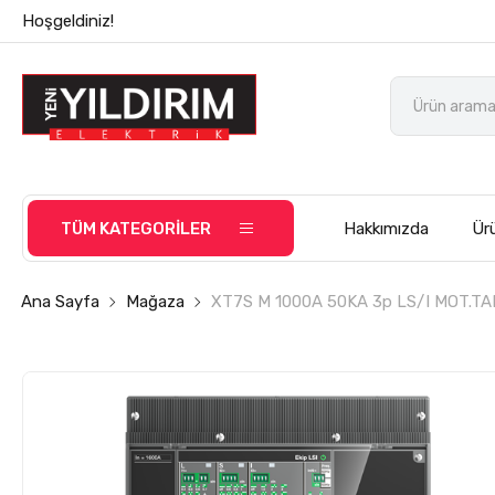
Hoşgeldiniz!
TÜM KATEGORİLER
Hakkımızda
Ürü
Ana Sayfa
Mağaza
XT7S M 1000A 50KA 3p LS/I MOT.T