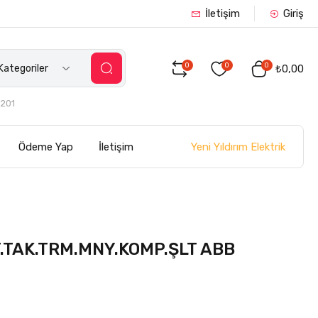
İletişim
Giriş
0
0
0
ategoriler
₺0,00
201
Yeni Yıldırım Elektrik
Ödeme Yap
İletişim
T.TAK.TRM.MNY.KOMP.ŞLT ABB