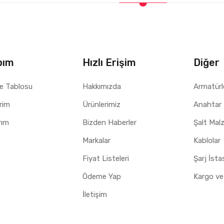
bım
Hızlı Erişim
Diğer
e Tablosu
Hakkımızda
Armatürl
erim
Ürünlerimiz
Anahtar 
rım
Bizden Haberler
Şalt Mal
Markalar
Kablolar
Fiyat Listeleri
Şarj İst
Ödeme Yap
Kargo ve
İletişim