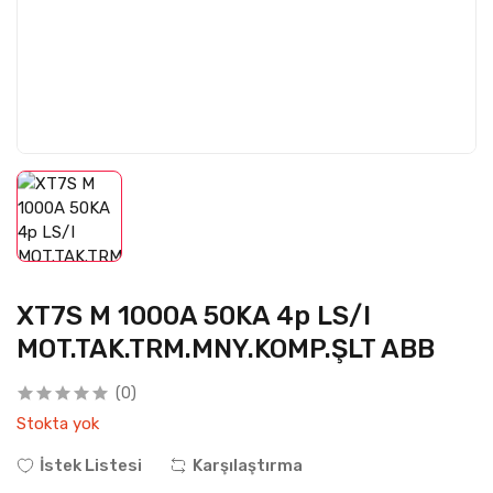
XT7S M 1000A 50KA 4p LS/I
MOT.TAK.TRM.MNY.KOMP.ŞLT ABB
(0)
Stokta yok
İstek Listesi
Karşılaştırma