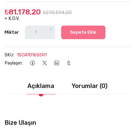
₺81.178,20
₺270.594,00
+ K.D.V.
+
Miktar
Sepete Ekle
-
SKU:
1SDA101655R1
Paylaşın:
Açıklama
Yorumlar (0)
Bize Ulaşın