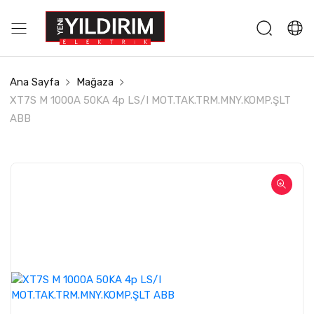
Ana Sayfa
Mağaza
XT7S M 1000A 50KA 4p LS/I MOT.TAK.TRM.MNY.KOMP.ŞLT
ABB