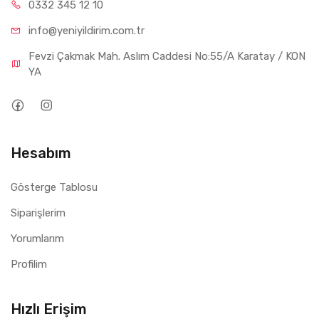
0332 34
5 12 10
info@yeniyil
dirim.com.tr
Fevzi Çakmak Mah. Aslım Caddesi No:55/A Karatay / KON
YA
Hesabım
Gösterge Tablosu
Siparişlerim
Yorumlarım
Profilim
Hızlı Erişim