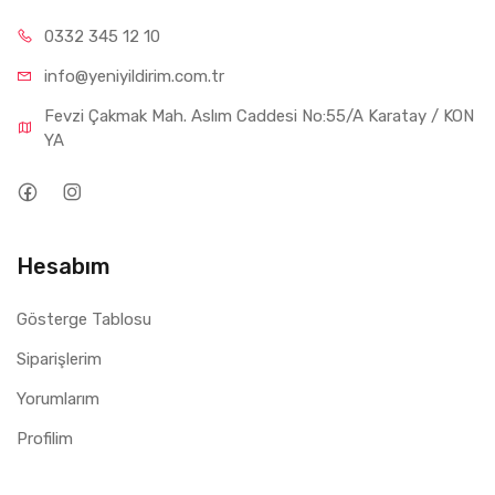
0332 34
5 12 10
info@yeniyil
dirim.com.tr
Fevzi Çakmak Mah. Aslım Caddesi No:55/A Karatay / KON
YA
Hesabım
Gösterge Tablosu
Siparişlerim
Yorumlarım
Profilim