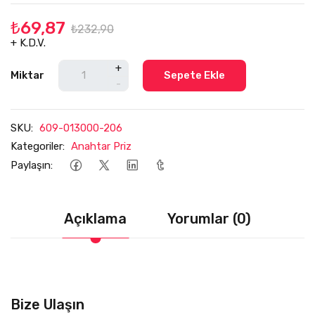
₺69,87
₺232,90
+ K.D.V.
+
Miktar
Sepete Ekle
-
SKU:
609-013000-206
Kategoriler:
Anahtar Priz
Paylaşın:
Açıklama
Yorumlar (0)
Bize Ulaşın