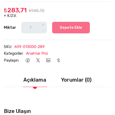
₺283,71
₺945,70
+ K.D.V.
+
Miktar
Sepete Ekle
-
SKU:
609-013000-289
Kategoriler:
Anahtar Priz
Paylaşın:
Açıklama
Yorumlar (0)
Bize Ulaşın