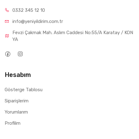
0332 34
5 12 10
info@yeniyil
dirim.com.tr
Fevzi Çakmak Mah. Aslım Caddesi No:55/A Karatay / KON
YA
Hesabım
Gösterge Tablosu
Siparişlerim
Yorumlarım
Profilim