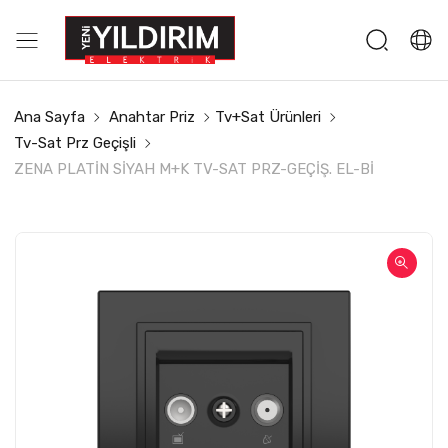
Ana Sayfa
Anahtar Priz
Tv+Sat Ürünleri
Tv-Sat Prz Geçişli
ZENA PLATİN SİYAH M+K TV-SAT PRZ-GEÇİŞ. EL-Bİ