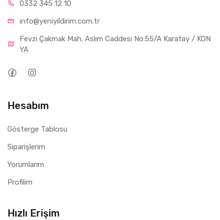
0332 34
5 12 10
info@yeniyil
dirim.com.tr
Fevzi Çakmak Mah. Aslım Caddesi No:55/A Karatay / KON
YA
Hesabım
Gösterge Tablosu
Siparişlerim
Yorumlarım
Profilim
Hızlı Erişim