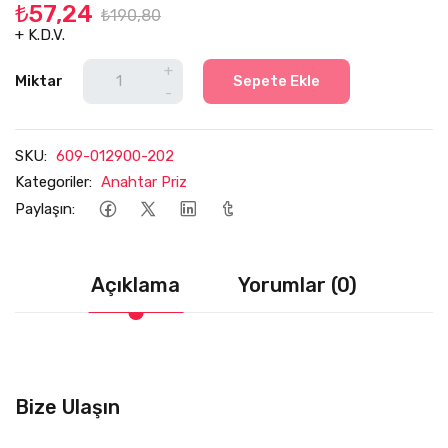
₺57,24
₺190,80
+ K.D.V.
+
Miktar
Sepete Ekle
-
SKU:
609-012900-202
Kategoriler:
Anahtar Priz
Paylaşın:
Açıklama
Yorumlar (0)
Bize Ulaşın